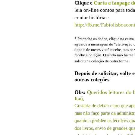
Clique e
Curta a fanpage d
leia on-line contos para toda
contar histórias:
http://fb.me/Fabiolisboacont
* Preencha os dados, clique na caixa c
aguarde a mensagem de “efetivação co
depois de meses você recebe, mas se 
recebe a coleção. Quando não há mais
solicitar a coleção de outra forma.
Depois de solicitar, volte
outras coleções
Obs:
Queridos leitores do 
Itaú,
Gostaria de deixar claro que ap
mas não faço parte da administ
quanto a problemas técnicos qu
dos livros, envio de grandes q