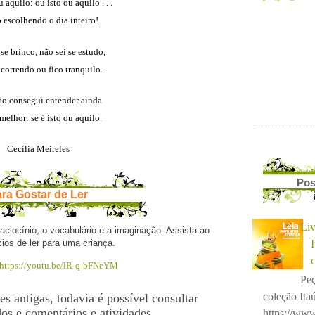
 aquilo: ou isto ou aquilo . . .
o escolhendo o dia inteiro!
se brinco, não sei se estudo,
 correndo ou fico tranquilo.
o consegui entender ainda
melhor: se é isto ou aquilo.
Cecília Meireles
Pos
ra Gostar de Ler
Liv
aciocínio, o vocabulário e a imaginação. Assista ao
ios de ler para uma criança.
https://youtu.be/lR-q-bFNeYM
Peç
coleção Itaú
es antigas, todavia é possível consultar
dos e comentários e atividades
https://www