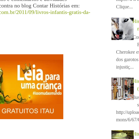
contra no blog Contar Histórias em:
Clique...
com.br/2011/09/livros-infantis-gratis-da-
His
Con
Cherokee e
dos garotos 
injustiç...
His
Ilu
http://uplo
mons/6/67/C
His