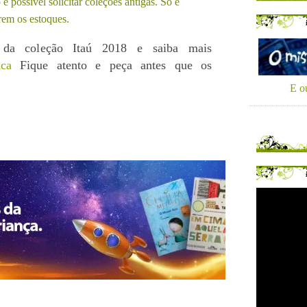
é possível solicitar coleções antigas. Só é
arem os estoques.
s da coleção Itaú 2018 e saiba mais
nca
Fique atento e peça antes que os
E ou