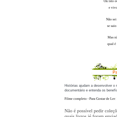
Ou isto ou
e viv
Não sei 
se saio
Mas nã
qual é 
Pa
Histórias ajudam a desenvolver o r
documentário e entenda os benefíc
Filme completo - Para Gostar de Ler:
Não é possível pedir coleçõ
quais livros jé foram envia