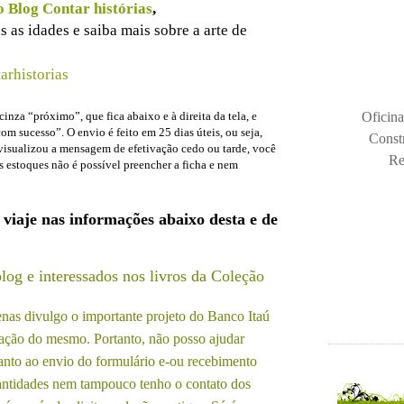
o Blog Contar histórias
,
s as idades e saiba mais sobre a arte de
arhistorias
inza “próximo”, que fica abaixo e à direita da tela, e
Oficina
m sucesso”. O envio é feito em 25 dias úteis, ou seja,
Const
visualizou a mensagem de efetivação cedo ou tarde, você
Re
 estoques não é possível preencher a ficha e nem
 e viaje nas informações abaixo desta e de
blog e interessados nos livros da Coleção
enas divulgo o importante projeto do Banco Itaú
ração do mesmo. Portanto, não posso ajudar
anto ao envio do formulário e-ou recebimento
uantidades nem tampouco tenho o contato dos