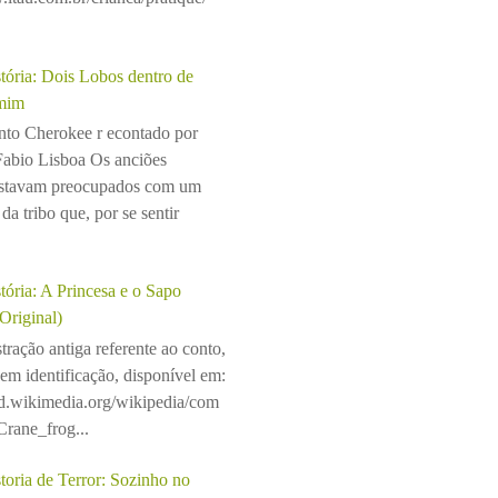
tória: Dois Lobos dentro de
mim
to Cherokee r econtado por
Fabio Lisboa Os anciões
stavam preocupados com um
da tribo que, por se sentir
tória: A Princesa e o Sapo
(Original)
stração antiga referente ao conto,
sem identificação, disponível em:
ad.wikimedia.org/wikipedia/com
rane_frog...
toria de Terror: Sozinho no