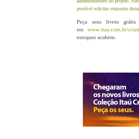
administradores do projeto. Não 
possível solicitar enquanto dur
Peça seus livros gráti
em
www.itau.com.br/cria
estoques acabem.