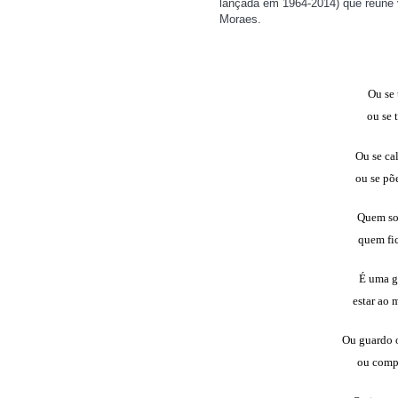
lançada em 1964-2014) que reúne 
Moraes.
Ou se 
ou se 
Ou se cal
ou se põe
Quem sob
quem fic
É uma g
estar ao
Ou guardo o
ou compr