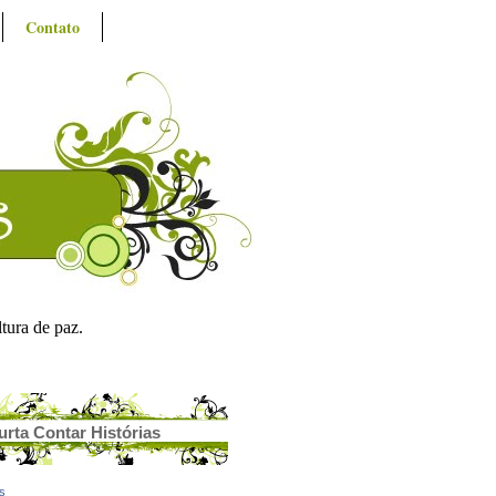
Contato
ltura de paz.
urta Contar Histórias
as