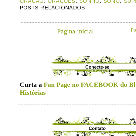
ORACAO
,
ORAÇÕES
,
SONHO
,
SONO
,
SUP
POSTS RELACIONADOS
Página inicial
Po
Conecte-se
Curta a
Fan Page no FACEBOOK do Bl
Histórias
Contato