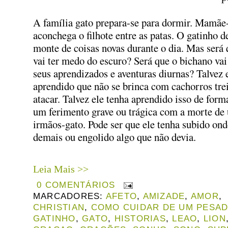
A família gato prepara-se para dormir. Mamãe
aconchega o filhote entre as patas. O gatinho 
monte de coisas novas durante o dia. Mas será 
vai ter medo do escuro? Será que o bichano va
seus aprendizados e aventuras diurnas? Talvez 
aprendido que não se brinca com cachorros tre
atacar. Talvez ele tenha aprendido isso de for
um ferimento grave ou trágica com a morte de
irmãos-gato. Pode ser que ele tenha subido ond
demais ou engolido algo que não devia.
Leia Mais >>
0 COMENTÁRIOS
MARCADORES:
AFETO
,
AMIZADE
,
AMOR
,
CHRISTIAN
,
COMO CUIDAR DE UM PESA
GATINHO
,
GATO
,
HISTORIAS
,
LEAO
,
LION