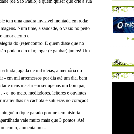
cidade (de São Paulo) e quem quiser que crie a sua 
oje tem uma quadra invisível montada em roda: 
 imagens. Num time, a saudade, o vazio no peito 
 o amor eterno e

E ou
alegria do (re)encontro. E quem disse que no 
não podem circular, jogar (e ganhar) juntos! Um 
a linda jogada de mil ideias, a memória do 
ir - em mil arremessos por dia até um dia, bem 
rtar e mais insistir em ser apenas um bom pai, 
 e, no meio, mediadores, leitores e ouvintes 
r maravilhas na cachola e sutilezas no coração! 
e ninguém fique parado porque tem história 
artilhada vale muito mais que 3 pontos. 
Até
um conto, aumenta um...