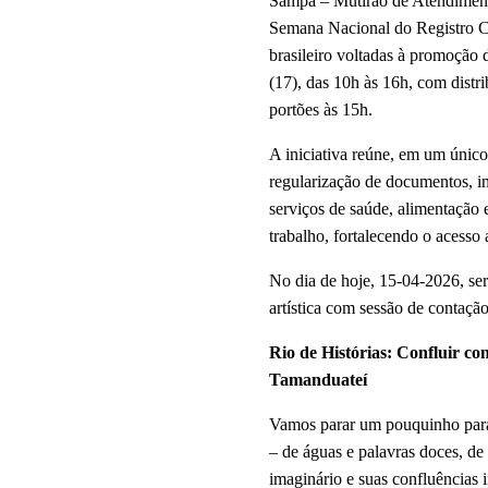
Sampa – Mutirão de Atendiment
Semana Nacional do Registro Civi
brasileiro voltadas à promoção 
(17), das 10h às 16h, com distr
portões às 15h.
A iniciativa reúne, em um únic
regularização de documentos, in
serviços de saúde, alimentação
trabalho, fortalecendo o acesso a
No dia de hoje, 15-04-2026, ser
artística com sessão de contação
Rio de Histórias: Confluir co
Tamanduateí
Vamos parar um pouquinho para 
– de águas e palavras 
doces, de
imaginário e suas confluências i