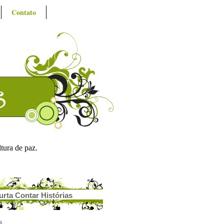
Contato
ltura de paz.
urta Contar Histórias
as