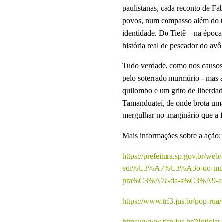
paulistanas, cada reconto de Fa
povos, num compasso além do t
identidade. Do Tietê – na época
história real de pescador do avô
Tudo verdade, como nos causos t
pelo soterrado murmúrio - mas a
quilombo e um grito de liberda
Tamanduateí, de onde brota uma
mergulhar no imaginário que a f
Mais informações sobre a ação:
https://prefeitura.sp.gov.br/w
edi%C3%A7%C3%A3o-do-mutir
pra%C3%A7a-da-s%C3%A9-at%
https://www.trf3.jus.br/pop-rua
https://www.tjsp.jus.br/Notici