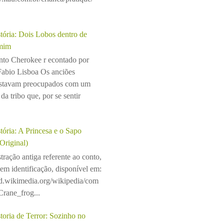
tória: Dois Lobos dentro de
mim
to Cherokee r econtado por
Fabio Lisboa Os anciões
stavam preocupados com um
da tribo que, por se sentir
tória: A Princesa e o Sapo
(Original)
stração antiga referente ao conto,
sem identificação, disponível em:
ad.wikimedia.org/wikipedia/com
rane_frog...
toria de Terror: Sozinho no