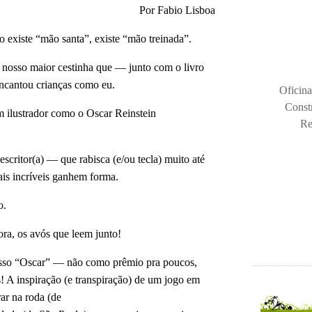
Por Fabio Lisboa
 existe “mão santa”, existe “mão treinada”.
osso maior cestinha que — junto com o livro 
encantou crianças como eu. 
Oficina
Const
ilustrador como o Oscar Reinstein 
Re
critor(a) — que rabisca (e/ou tecla) muito até 
is incríveis ganhem forma. 
o. 
ora, os avós que leem junto!
nosso “Oscar” — não como prêmio pra poucos, 
 A inspiração (e transpiração) de um jogo em 
r na roda (de
