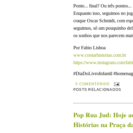
Ponto... final
? Ou
três pontos...
Enquanto isso, seguimos no jog
craque Oscar Schmidt, com esper
seguimos, só um pouquinho delir
os sonhos que nos parecem mais
Por Fabio Lisboa
www.contarhistorias.com.br
https://www.instagram.com/fabio
#DiaDoLivroInfantil #homena
0 COMENTÁRIOS
POSTS RELACIONADOS
Pop Rua Jud: Hoje a
Histórias na Praça d