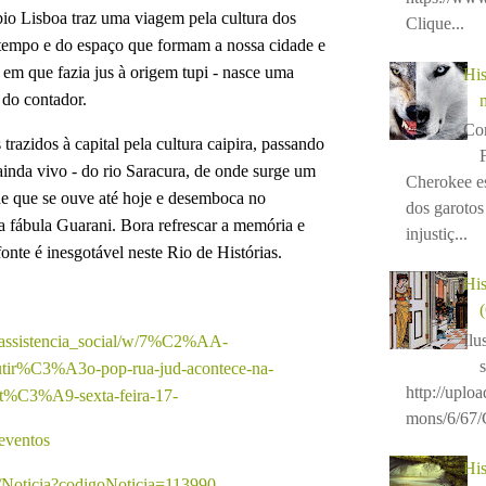
bio Lisboa traz uma viagem pela cultura dos
Clique...
empo e do espaço que formam a nossa cidade e
 em que fazia jus à origem tupi - nasce uma
His
 do contador.
Con
razidos à capital pela cultura caipira, passando
inda vivo - do rio Saracura, de onde surge um
Cherokee e
de que se ouve até hoje e desemboca no
dos garotos 
 fábula Guarani. Bora refrescar a memória e
injustiç...
onte é inesgotável neste Rio de Histórias.
His
Ilu
eb/assistencia_social/w/7%C2%AA-
%C3%A3o-pop-rua-jud-acontece-na-
http://uplo
C3%A9-sexta-feira-17-
mons/6/67/C
/eventos
His
as/Noticia?codigoNoticia=113990