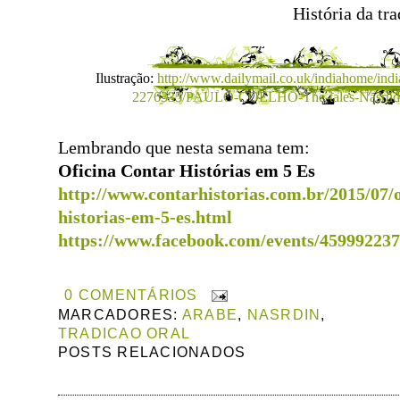
História da tra
Ilustração:
http://www.dailymail.co.uk/indiahome/indi
2276335/PAULO-COELHO-The-tales-Nasrudi
Lembrando que nesta semana tem:
Oficina Contar Histórias em 5 Es
http://www.contarhistorias.
com.br/2015/07/o
historias-em-5-es.html
https://www.facebook.com/
events/45999223
0 COMENTÁRIOS
MARCADORES:
ARABE
,
NASRDIN
,
TRADICAO ORAL
POSTS RELACIONADOS