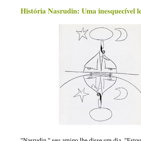
História Nasrudin: Uma inesquecível 
"
Nasrudin," seu
amigo lhe disse
um dia,
"
Esto