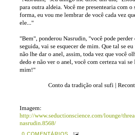
para
outra aldeia.
Você me presentearia com o
forma, eu
vou me lembrar de você
cada vez qu
ele..."
"Bem",
ponderou
Nasrudin
,
"
você pode perder
seguida, vai se
esquecer de mim
.
Que tal se eu
não
lhe
dar
o
anel
, assim, toda vez
que você ol
dedo
e não ver
o
anel
, você com certeza vai
se
mim!"
Conto da tradição oral sufi | Recon
Imagem:
http://www.seductionscience.com/lounge/threa
nasrudin.8568/
0 COMENTÁRIOS