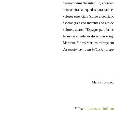
desenvolvimento infantil”, abordando
brincadeiras adequadas para cada e
valores essenciais (como a confiança
esperança) estão inerentes ao ato d
valores; abarca “Espaços para brinc
leque de atividades divertidas e si
Marilena Flores Martins reforça em
desenvolvimento na infância, propo
Mais informaçõe
Folha:
http://www1.folha.uo