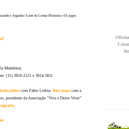
incando e Jogando/ A arte de Contar Histórias e Os jogos
Oficina
o!
Const
Re
ila Madalena)
one: (11) 3816-2121 e 3814-5811
-brincadeira
com Fabio Lisboa.
Bate papo
com a
no, presidente da Associação “Viva e Deixe Viver”.
utógrafos
.
so