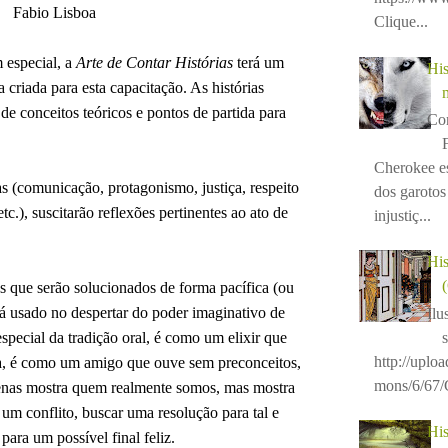
Fabio Lisboa
Clique...
 especial, a
Arte de Contar Histórias
terá um
His
 criada para esta capacitação. As histórias
de conceitos teóricos e pontos de partida para
Con
Cherokee e
as (comunicação, protagonismo, justiça, respeito
dos garotos 
etc.), suscitarão reflexões pertinentes ao ato de
injustiç...
His
s que serão solucionados de forma pacífica (ou
rá usado no despertar do poder imaginativo de
Ilu
special da tradição oral, é como um elixir que
http://uplo
dia, é como um amigo que ouve sem preconceitos,
mons/6/67/C
nas mostra quem realmente somos, mas mostra
um conflito, buscar uma resolução para tal e
His
ara um possível final feliz.