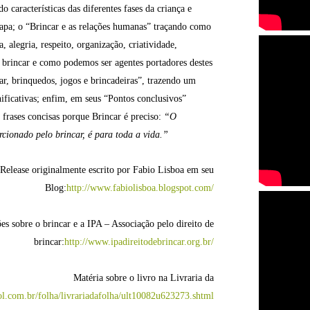
 características das diferentes fases da criança e
tapa; o “Brincar e as relações humanas” traçando como
, alegria, respeito, organização, criatividade,
e brincar e como podemos ser agentes portadores destes
ar, brinquedos, jogos e brincadeiras”, trazendo um
gnificativas; enfim, em seus “Pontos conclusivos”
 frases concisas porque Brincar é preciso:
“O
rcionado pelo brincar, é para toda a vida.”
Release originalmente escrito por Fabio Lisboa em seu
Blog:
http://www.fabiolisboa.blogspot.com/
s sobre o brincar e a IPA – Associação pelo direito de
brincar:
http://www.ipadireitodebrincar.org.br/
Matéria sobre o livro na Livraria da
l.com.br/folha/livrariadafolha/ult10082u623273.shtml