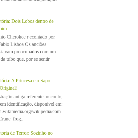
tória: Dois Lobos dentro de
mim
to Cherokee r econtado por
Fabio Lisboa Os anciões
stavam preocupados com um
da tribo que, por se sentir
tória: A Princesa e o Sapo
(Original)
stração antiga referente ao conto,
sem identificação, disponível em:
ad.wikimedia.org/wikipedia/com
rane_frog...
toria de Terror: Sozinho no