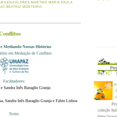
MARILENA FLORES MARTINS MARIA PAULA
IAS BEATRIZ MONTEIRO
onflitos
e Mediando Nossas Histórias
tório em Mediação de Conflitos
Pos
Facilitadores:
Liv
 e Sandra Inês Baraglio Granja
a, Sandra Inês Baraglio Granja e Fabio Lisboa
Peç
coleção Itaú
Texto:
https://www