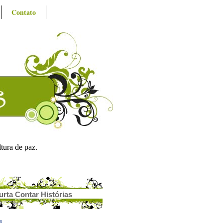
Contato
ltura de paz.
urta Contar Histórias
as