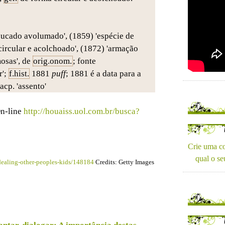
oucado avolumado', (1859) 'espécie de
circular e acolchoado', (1872) 'armação
mosas', de
orig.onom.
; fonte
r';
f.hist.
1881
puff
; 1881 é a data para a
acp. 'assento'
On-line
http://houaiss.uol.com.br/busca?
Crie uma co
qual o se
dealing-other-peoples-kids/148184
Credits: Getty Images