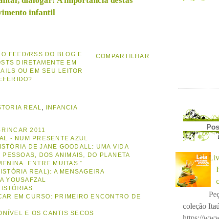
cantar, dialogar: A importância destas
vimento infantil
 O FEED/RSS DO BLOG E
COMPARTILHAR
OSTS DIRETAMENTE EM
MAILS OU EM SEU LEITOR
EFERIDO?
STORIA REAL
,
INFANCIA
Pos
BRINCAR 2011
TAL - NUM PRESENTE AZUL
ISTÓRIA DE JANE GOODALL: UMA VIDA
S PESSOAS, DOS ANIMAIS, DO PLANETA
Liv
MENINA. ENTRE MUITAS."
ISTÓRIA REAL): A MENSAGEIRA
LA YOUSAFZAL
ISTÓRIAS
Peç
NCAR EM CURSO: PRIMEIRO ENCONTRO DE
coleção Itaú
NÍVEL E OS CANTIS SECOS
https://www