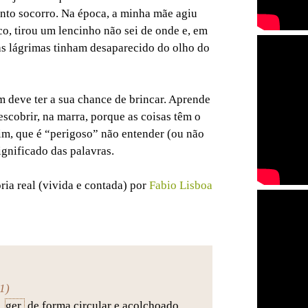
onto socorro. Na época, a minha mãe agiu
o, tirou um lencinho não sei de onde e, em
as lágrimas tinham desaparecido do olho do
 deve ter a sua chance de brincar. Aprende
scobrir, na marra, porque as coisas têm o
m, que é “perigoso” não entender (ou não
ignificado das palavras.
ria real (vivida e contada) por
Fabio Lisboa
1)
,
ger.
de forma circular e acolchoado.