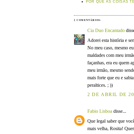
POR QUE AS COISAS T
2 COMENTÁRIOS:
Cia Duo Encantado
disse
Adorei esta história e s
No meu caso, mesmo eu s
maldades com meu irmão. 
façanhas, era eu quem a
meu irmão, mesmo sendo 
mais forte que eu e sabi
peraltices. ; ))
2 DE ABRIL DE 20
Fabio Lisboa
disse...
Que legal saber que voc
mais velha, Rosita! Quer