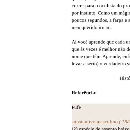
correr para o oculista do pr
por instinto. Como um mágic
poucos segundos, a farpa e 
meu querido irmão.
Aí você aprende que cada um
que às vezes é melhor não de
nome que têm. Aprende, enfi
levar a sério) o verdadeiro s
Histó
Referência:
Pufe
substantivo masculino
( 188
(2)
espécie de assento baixo