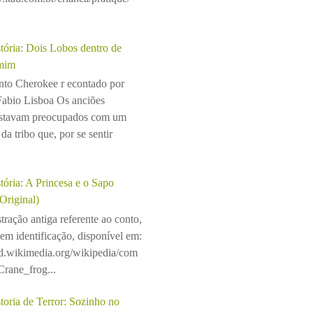
tória: Dois Lobos dentro de
mim
to Cherokee r econtado por
Fabio Lisboa Os anciões
stavam preocupados com um
da tribo que, por se sentir
tória: A Princesa e o Sapo
(Original)
stração antiga referente ao conto,
sem identificação, disponível em:
ad.wikimedia.org/wikipedia/com
rane_frog...
toria de Terror: Sozinho no