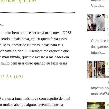
EM O NOME QUE TEM?
Clique...
His
...
Con
em muito bem o que é ser irmã mais nova. OPS!
endo a mais nova, era eu quem fazia essas
Cherokee e
Mas, apesar de eu ter as ideias para tais
dos garotos 
panhava no final. Eu sempre me esquecia que
injustiç...
mais tímido, quieto e avesso a maldades era
a muito bem usar disso quando eu fazia essas
His
Ilu
13 ÀS 11:31
http://uplo
mons/6/67/C
ê era uma irmã mais nova com espírito de irmã
o muito saber de alguma aventura entre a
His