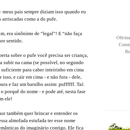
 – meus pais sempre diziam isso quando eu
s arriscadas como a do pufe.
im, era sinônimo de “legal”! E “não faça
Oficina
nor sentido.
Const
Re
berta sobre o pufe você precisa ser criança,
ra subir na cama (se possível, no segundo
 suficiente para caber inteirinho em cima
 isso, e cair em cima - e não fora - dele,
ura e faz um barulho assim: puffffff. Taí:
 o porquê do nome - e pode até, nesta fase
m ele!
or também quer brincar e entender os
essa almofada estufada ter esse nome
emânticas do imaginário contigo. Ele fica