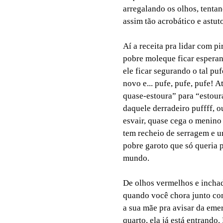
arregalando os olhos, tenta
assim tão acrobático e astu
Aí a receita pra lidar com pi
pobre moleque ficar esperan
ele ficar segurando o tal pu
novo e... pufe, pufe, pufe! 
quase-estoura” para “estoura
daquele derradeiro puffff, o
esvair, quase cega o menino 
tem recheio de serragem e u
pobre garoto que só queria p
mundo.
De olhos vermelhos e inchad
quando você chora junto com
a sua mãe pra avisar da emer
quarto, ela já está entrando.