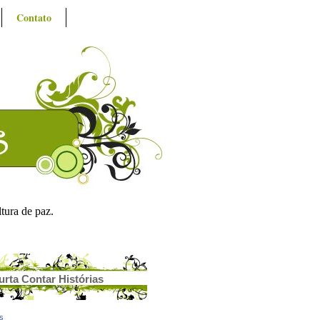
Contato
ltura de paz.
urta Contar Histórias
as