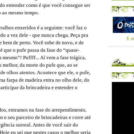
ndo entender como é que você consegue ser
to ao mesmo tempo.
rralhos enxeridos é a seguinte: você faz o
do a vez dele - que nunca chega. Peça pra
E ou
fe bem de perto. Você sobe de novo, e de
Até que o pufe passa da fase do “quase-
 mesmo”! Puffff... Aí vem a fase trágica,
u melhor, da morte do pufe que, ao se
de olhos atentos. Acontece que ele, o pufe,
ma farpa de madeira entra no olho dele, do
articipar da brincadeira e entender o
os, entramos na fase do arrependimento,
 o seu parceiro de brincadeiras e corre até
gência surreal. Antes de você sair do
 Hoje eu sei que nestes casos o melhor seria