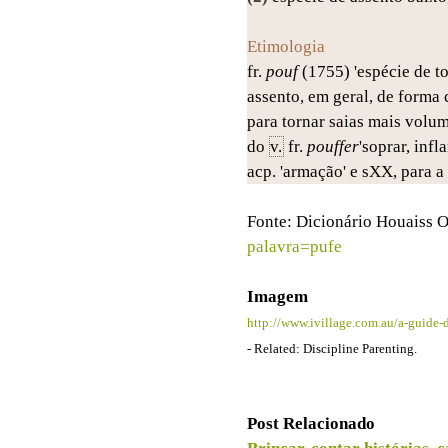
Etimologia
fr.
pouf
(1755) 'espécie de t
assento, em geral, de forma 
para tornar saias mais volu
do
v.
fr.
pouffer
'soprar, infla
acp. 'armação' e sXX, para a 
Fonte:
Dicionário Houaiss 
palavra=pufe
Imagem
http://www.ivillage.com.au/a-guide-
- Related:
Discipline
Parenting
.
Post Relacionado