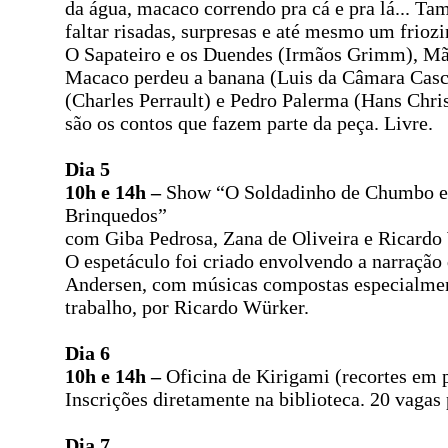
da água, macaco correndo pra cá e pra lá... T
faltar risadas, surpresas e até mesmo um friozi
O Sapateiro e os Duendes (Irmãos Grimm), M
Macaco perdeu a banana (Luis da Câmara Casc
(Charles Perrault) e Pedro Palerma (Hans Chri
são os contos que fazem parte da peça. Livre.
Dia 5
10h e 14h –
Show “O Soldadinho de Chumbo e
Brinquedos”
com Giba Pedrosa, Zana de Oliveira e Ricardo
O espetáculo foi criado envolvendo a narração 
Andersen, com músicas compostas especialmen
trabalho, por Ricardo Würker.
Dia 6
10h e 14h –
Oficina de Kirigami (recortes em 
Inscrições diretamente na biblioteca. 20 vagas 
Dia 7