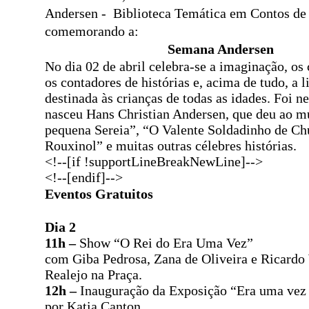
Andersen
-
Biblioteca Temática em Contos de
comemorando a:
Semana Andersen
No dia 02 de abril celebra-se a imaginação, os 
os contadores de histórias e, acima de tudo, a l
destinada às crianças de todas as idades. Foi n
nasceu Hans Christian Andersen, que deu ao 
pequena Sereia”, “O Valente Soldadinho de C
Rouxinol” e muitas outras célebres histórias.
<!--[if !supportLineBreakNewLine]-->
<!--[endif]-->
Eventos Gratuitos
Dia 2
11h –
Show “O Rei do Era Uma Vez”
com Giba Pedrosa, Zana de Oliveira e Ricardo
Realejo na Praça.
12h –
Inauguração da Exposição “Era uma vez
por Katia Canton