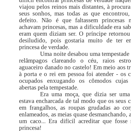
difícil encontrar princesas de verdade naque
viajou pelos reinos mais distantes, à procura
seus sonhos, mas todas as que encontrou
defeito. Não é que faltassem princesas 
achavam princesas, mas a dificuldade era sab
eram quem diziam ser. O príncipe retornou 
desiludido, pois gostaria muito de ter 
princesa de verdade.
Uma noite desabou uma tempestade 
relâmpagos clareando o céu, raios est
aguaceiro danado no castelo! Em meio aos t
à porta e o rei em pessoa foi atender - os 
ocupados enxugando os cômodos cujas 
abertas pela tempestade.
Era uma moça, que dizia ser uma
estava encharcada de tal modo que os seus 
em frangalhos, as roupas grudadas ao cor
enlameados, as meias quase desmanchando, a
um caco... Era difícil acreditar que fosse
princesa!