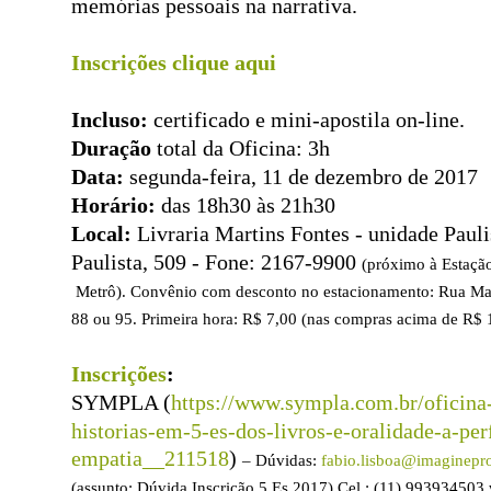
memórias pessoais na narrativa.
Inscrições clique aqui
Incluso:
certificado e mini-apostila on-line.
Duração
total da Oficina: 3h
Data:
segunda-feira, 11 de dezembro de 2017
Horário:
das 18h30 às 21h30
Local:
Livraria Martins Fontes - unidade Paulis
Paulista, 509 - Fone: 2167-9900
(próximo à Estaçã
Metrô). Convênio com desconto no estacionamento: Rua Ma
88 ou 95. Primeira hora: R$ 7,00 (nas compras acima de R$ 10
Inscrições
:
SYMPLA (
https://www.sympla.com.br/oficina
historias-em-5-es-dos-livros-e-oralidade-a-pe
empatia__211518
)
– Dúvidas:
fabio.lisboa@imaginepr
(assunto: Dúvida Inscrição 5 Es 2017)
Cel.: (11) 993934503 