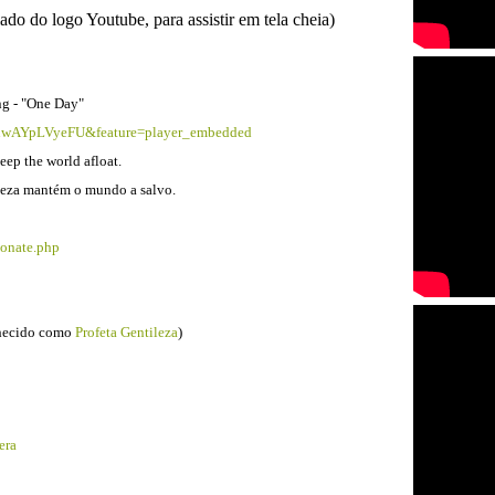
lado do logo Youtube, para assistir em tela cheia)
ng - "One Day"
=nwAYpLVyeFU&feature=player_embedded
eep the world afloat.
ileza mantém o mundo a salvo.
donate.php
nhecido como
Profeta Gentileza
)
era