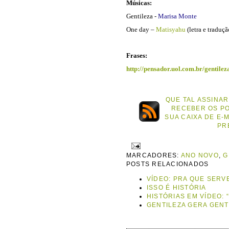
Músicas:
Gentileza -
Marisa Monte
One day –
Matisyahu
(letra e traduçã
Frases:
http://pensador.uol.com.br/gentile
QUE TAL ASSINAR
RECEBER OS P
SUA CAIXA DE E-
PR
MARCADORES:
ANO NOVO
,
G
POSTS RELACIONADOS
VÍDEO: PRA QUE SERVE
ISSO É HISTÓRIA
HISTÓRIAS EM VÍDEO: 
GENTILEZA GERA GENT