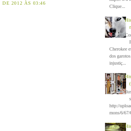
DE 2012 ÀS 03:46
Clique...
His
Con
Cherokee e
dos garotos 
injustiç...
His
Ilu
http://uplo
mons/6/67/C
His