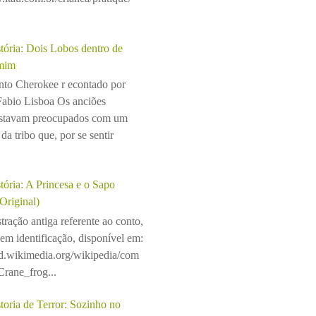
tória: Dois Lobos dentro de
mim
to Cherokee r econtado por
Fabio Lisboa Os anciões
stavam preocupados com um
da tribo que, por se sentir
tória: A Princesa e o Sapo
(Original)
stração antiga referente ao conto,
sem identificação, disponível em:
ad.wikimedia.org/wikipedia/com
rane_frog...
toria de Terror: Sozinho no