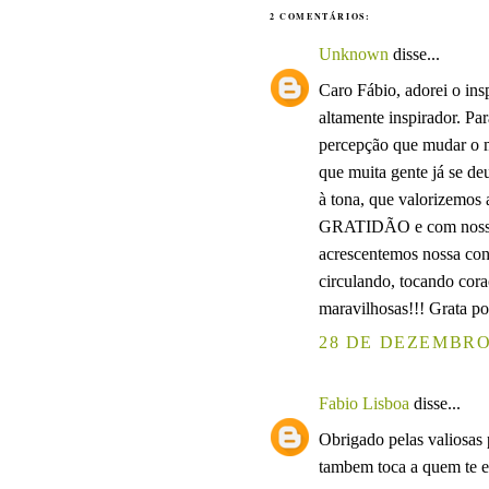
2 COMENTÁRIOS:
Unknown
disse...
Caro Fábio, adorei o ins
altamente inspirador. Pa
percepção que mudar o m
que muita gente já se de
à tona, que valorize
GRATIDÃO e com nossos
acrescentemos nossa con
circulando, tocando cor
maravilhosas!!! Grata po
28 DE DEZEMBRO 
Fabio Lisboa
disse...
Obrigado pelas valiosas 
tambem toca a quem te es