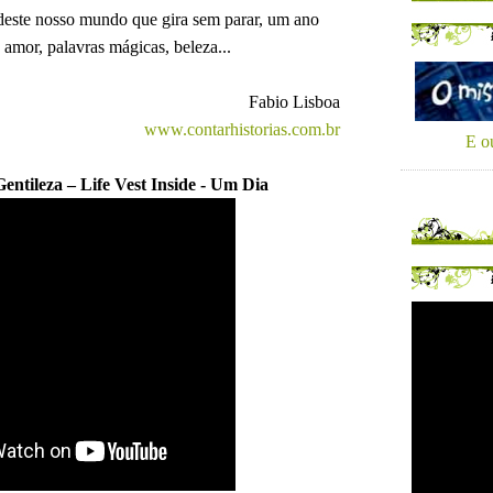
deste nosso mundo que gira sem parar, um ano
, amor, palavras mágicas, beleza...
Fabio Lisboa
www.contarhistorias.com.br
E ou
entileza –
Life Vest Inside - Um Dia