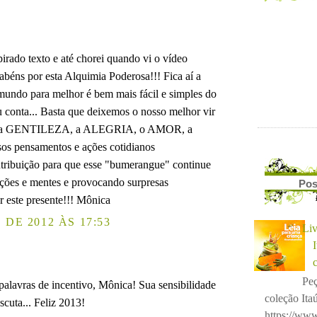
pirado texto e até chorei quando vi o vídeo
rabéns por esta Alquimia Poderosa!!! Fica aí a
undo para melhor é bem mais fácil e simples do
u conta... Basta que deixemos o nosso melhor vir
mos a GENTILEZA, a ALEGRIA, o AMOR, a
 pensamentos e ações cotidianos
tribuição para que esse "bumerangue" continue
ações e mentes e provocando surpresas
Pos
r este presente!!! Mônica
DE 2012 ÀS 17:53
Liv
Peç
palavras de incentivo, Mônica! Sua sensibilidade
coleção Itaú
cuta... Feliz 2013!
https://www