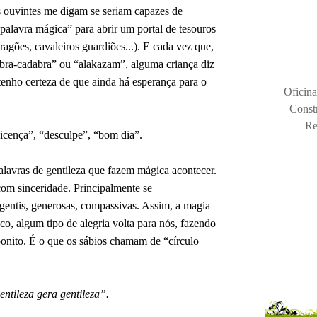
s ouvintes me digam se seriam capazes de
palavra mágica” para abrir um portal de tesouros
dragões, cavaleiros guardiões...). E cada vez que,
bra-cadabra” ou “alakazam”, alguma criança diz
tenho certeza de que ainda há esperança para o
Oficina
Const
Re
icença”, “desculpe”, “bom dia”.
palavras de gentileza que fazem mágica acontecer.
com sinceridade. Principalmente se
entis, generosas, compassivas. Assim, a magia
co, algum tipo de alegria volta para nós, fazendo
nito. É o que os sábios chamam de “círculo
ntileza gera gentileza”.