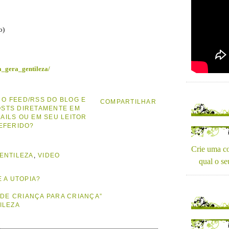
o)
za_gera_gentileza/
 O FEED/RSS DO BLOG E
COMPARTILHAR
OSTS DIRETAMENTE EM
MAILS OU EM SEU LEITOR
EFERIDO?
Crie uma co
ENTILEZA
,
VIDEO
qual o se
 A UTOPIA?
“DE CRIANÇA PARA CRIANÇA”
ILEZA