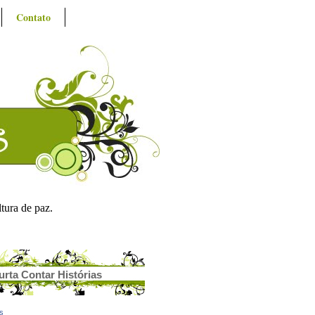
Contato
ltura de paz.
urta Contar Histórias
as