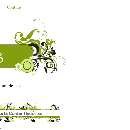
Contato
ltura de paz.
urta Contar Histórias
as