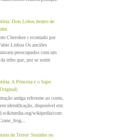
tória: Dois Lobos dentro de
mim
to Cherokee r econtado por
Fabio Lisboa Os anciões
stavam preocupados com um
da tribo que, por se sentir
tória: A Princesa e o Sapo
(Original)
stração antiga referente ao conto,
sem identificação, disponível em:
ad.wikimedia.org/wikipedia/com
rane_frog...
toria de Terror: Sozinho no