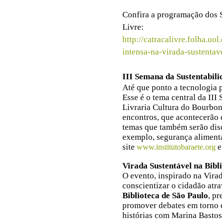
Confira a programação dos S
Livre:
http://catracalivre.folha.u
intensa-na-virada-sustentav
III Semana da Sustentabili
Até que ponto a tecnologia 
Esse é o tema central da II
Livraria Cultura do Bourbon
encontros, que acontecerão 
temas que também serão dis
exemplo, segurança alimenta
site
e
www.institutobaraete.org
Virada Sustentável
na Bibl
O evento, inspirado na Vira
conscientizar o cidadão atra
Biblioteca de São Paulo
, p
promover debates em torno 
histórias com Marina Bastos