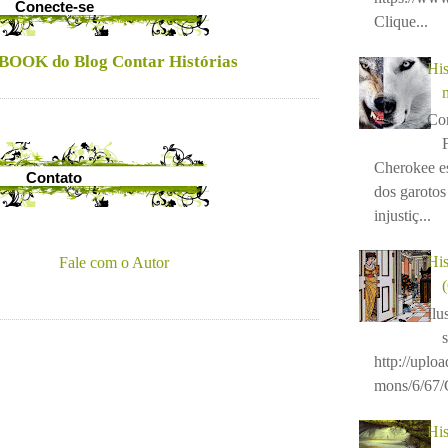
Conecte-se
Clique...
BOOK do Blog Contar Histórias
His
Con
Cherokee e
Contato
dos garotos 
injustiç...
His
Fale com o Autor
Ilu
http://uplo
mons/6/67/C
His