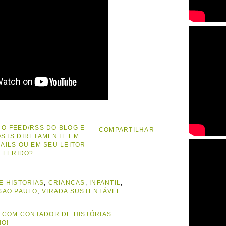
 O FEED/RSS DO BLOG E
COMPARTILHAR
OSTS DIRETAMENTE EM
MAILS OU EM SEU LEITOR
EFERIDO?
E HISTORIAS
,
CRIANCAS
,
INFANTIL
,
SAO PAULO
,
VIRADA SUSTENTÁVEL
A COM CONTADOR DE HISTÓRIAS
IO!