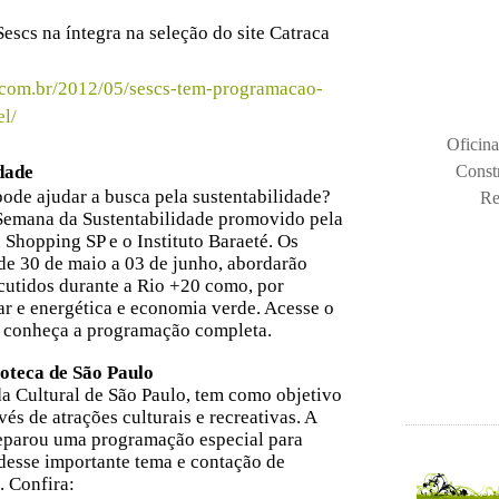
escs na íntegra na seleção do site Catraca
ol.com.br/2012/05/sescs-tem-programacao-
el/
Oficina
dade
Const
pode ajudar a busca pela sustentabilidade?
Re
I Semana da Sustentabilidade promovido pela
 Shopping SP e o Instituto Baraeté. Os
de 30 de maio a 03 de junho, abordarão
cutidos durante a Rio +20 como, por
r e energética e economia verde. Acesse o
 conheça a programação completa.
ioteca de São Paulo
da Cultural de São Paulo, tem como objetivo
vés de atrações culturais e recreativas.
A
reparou uma programação especial para
desse importante tema e contação de
. Confira: