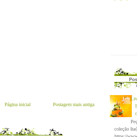
Pos
Liv
Página inicial
Postagem mais antiga
Peç
coleção Itaú
https://www