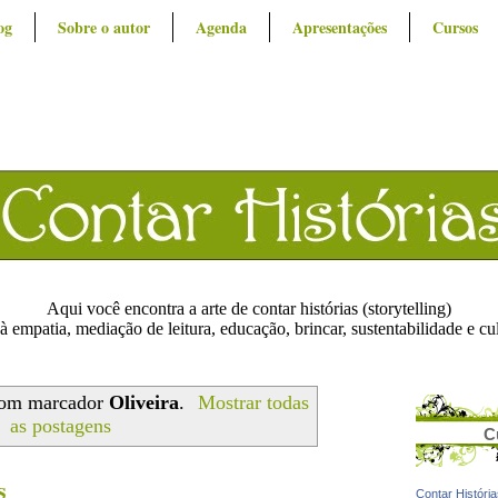
og
Sobre o autor
Agenda
Apresentações
Cursos
Aqui você encontra a arte de contar histórias (storytelling)
à empatia, mediação de leitura, educação, brincar, sustentabilidade e cu
com marcador
Oliveira
.
Mostrar todas
as postagens
C
s
Contar Históri