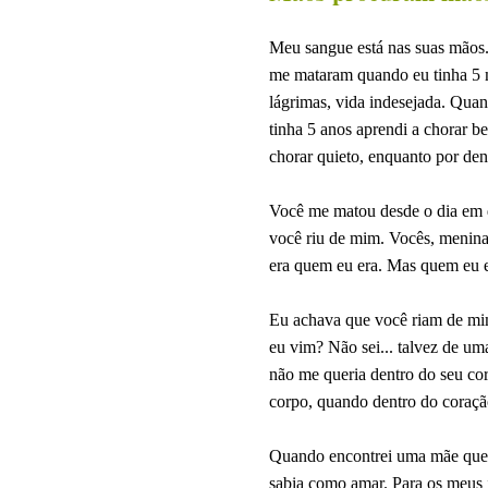
Meu sangue está nas suas mãos
me mataram quando eu tinha 5 
lágrimas, vida indesejada. Qua
tinha 5 anos aprendi a chorar b
chorar quieto, enquanto por den
Você me matou desde o dia em q
você riu de mim. Vocês, menin
era quem eu era. Mas quem eu e
Eu achava que você riam de mi
eu vim? Não sei... talvez de u
não me queria dentro do seu c
corpo, quando dentro do coraçã
Quando encontrei uma mãe que 
sabia como amar. Para os meus i