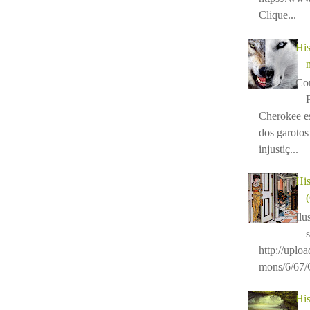
Clique...
His
Con
Cherokee e
dos garotos 
injustiç...
His
Ilu
http://uplo
mons/6/67/C
His