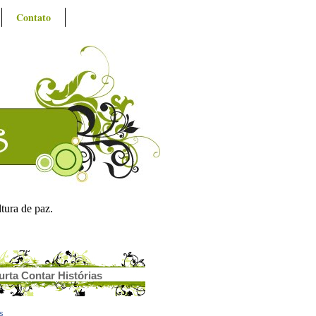
Contato
ltura de paz.
urta Contar Histórias
as