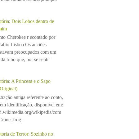
tória: Dois Lobos dentro de
mim
to Cherokee r econtado por
Fabio Lisboa Os anciões
stavam preocupados com um
da tribo que, por se sentir
tória: A Princesa e o Sapo
(Original)
stração antiga referente ao conto,
sem identificação, disponível em:
ad.wikimedia.org/wikipedia/com
rane_frog...
toria de Terror: Sozinho no