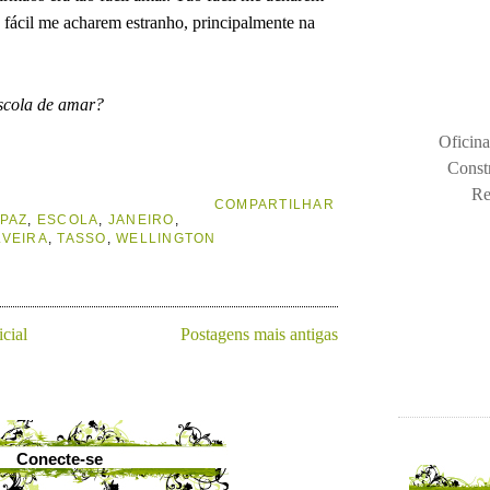
 fácil me acharem estranho, principalmente na
scola de amar?
Oficina
Const
Re
COMPARTILHAR
 PAZ
,
ESCOLA
,
JANEIRO
,
LVEIRA
,
TASSO
,
WELLINGTON
icial
Postagens mais antigas
Conecte-se