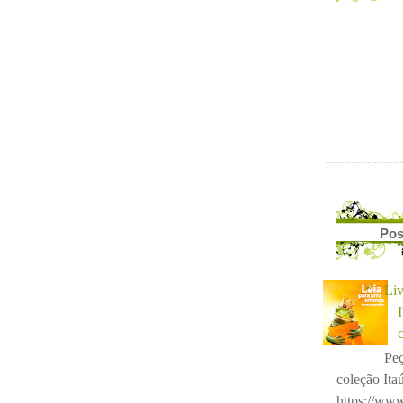
Pos
Liv
Peç
coleção Itaú
https://www