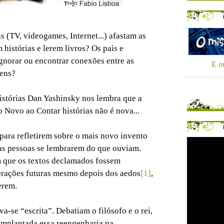
 (TV, videogames, Internet...) afastam as
 histórias e lerem livros? Os pais e
ignorar ou encontrar conexões entre as
E ou
gens?
istórias Dan Yashinsky nos lembra que a
 Novo ao Contar histórias não é nova...
 para refletirem sobre o mais novo invento
a as pessoas se lembrarem do que ouviam.
 que os textos declamados fossem
erações futuras mesmo depois dos aedos
[1]
,
erem.
-se “escrita”. Debatiam o filósofo e o rei,
implantada essa reengenharia na