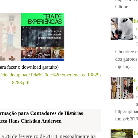
Clique...
His
Con
Cherokee e
dos garotos 
injustiç...
para fazer o download gratuito)
.br/cidade/upload/Teia%20de%20experiencias_138292
His
8283.pdf
Ilu
http://uplo
ormação para Contadores de
Histórias
mons/6/67/C
teca Hans Christian Andersen
His
7 a 28 de fevereiro de 2014, pessoalmente na