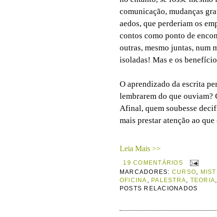
comunicação, mudanças grav
aedos, que perderiam os empr
contos como ponto de encon
outras, mesmo juntas, num 
isoladas! Mas e os benefício
O aprendizado da escrita per
lembrarem do que ouviam? O
Afinal, quem soubesse decif
mais prestar atenção ao que 
Leia Mais >>
19 COMENTÁRIOS
MARCADORES:
CURSO
,
MIST
OFICINA
,
PALESTRA
,
TEORIA
POSTS RELACIONADOS