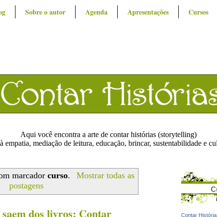
og
Sobre o autor
Agenda
Apresentações
Cursos
Aqui você encontra a arte de contar histórias (storytelling)
à empatia, mediação de leitura, educação, brincar, sustentabilidade e cu
com marcador
curso
.
Mostrar todas as
postagens
C
e saem dos livros: Contar
Contar Históri