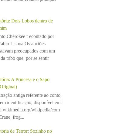
tória: Dois Lobos dentro de
mim
to Cherokee r econtado por
Fabio Lisboa Os anciões
stavam preocupados com um
da tribo que, por se sentir
tória: A Princesa e o Sapo
(Original)
stração antiga referente ao conto,
sem identificação, disponível em:
ad.wikimedia.org/wikipedia/com
rane_frog...
toria de Terror: Sozinho no