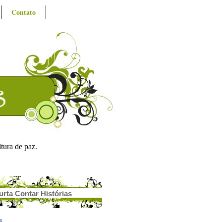
Contato
ltura de paz.
urta Contar Histórias
as